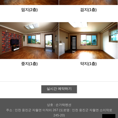
엄지(2층)
검지(1층)
중지(1층)
약지(1층)
실시간 예약하기
상호 : 손가락펜션
주소 : 인천 옹진군 자월면 이작리 267 (도로명 : 인천 옹진군 자월면 소이작로
245-20)