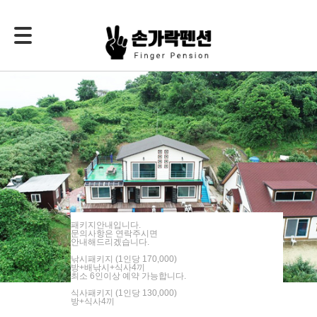
패키지안내입니다.
문의사항은 연락주시면
안내해드리겠습니다.
낚시패키지 (1인당 170,000)
방+배낚시+식사4끼
최소 6인이상 예약 가능합니다.
식사패키지 (1인당 130,000)
SPECIAL
방+식사4끼